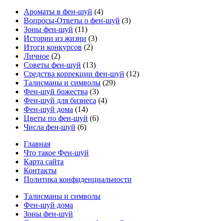
Ароматы в фен-шуй
(4)
Вопросы-Ответы о фен-шуй
(3)
Зоны фен-шуй
(11)
Истории из жизни
(3)
Итоги конкурсов
(2)
Личное
(2)
Советы фен-шуй
(13)
Средства коррекции фен-шуй
(12)
Талисманы и символы
(29)
Фен-шуй божества
(3)
Фен-шуй для бизнеса
(4)
Фен-шуй дома
(14)
Цветы по фен-шуй
(6)
Числа фен-шуй
(6)
Главная
Что такое Фен-шуй
Карта сайта
Контакты
Политика конфиденциальности
Талисманы и символы
Фен-шуй дома
Зоны фен-шуй