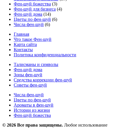
Фен-шуй божества
(3)
Фен-шуй для бизнеса
(4)
Фен-шуй дома
(14)
Цветы по фен-шуй
(6)
Числа фен-шуй
(6)
Главная
Что такое Фен-шуй
Карта сайта
Контакты
Политика конфиденциальности
Талисманы и символы
Фен-шуй дома
Зоны фен-шуй
Средства коррекции фен-шуй
Советы фен-шуй
Числа фен-шуй
Цветы по фен-шуй
Ароматы в фен-шуй
Истории из жизни
Фен-шуй божества
© 2026 Все права защищены.
Любое использование