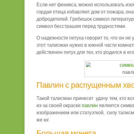
Если нет феникса, можно использовать изо
гордая птица избавляет дом от пожара, он
добродетелей. Гребешок символ литератур
символ бесстрашия перед трудностями.
О надежности петуха говорит то, что он не
этот талисман нужно в южной части комнат
действенен петух для тех, кто родился в его
павл
Павлин с распущенным хв
Такой талисман принесет удачу тем, кто в
из-за своей окраски
павлин
является симво
изображением или статуэткой, силу талис
же юг.
Большая монета