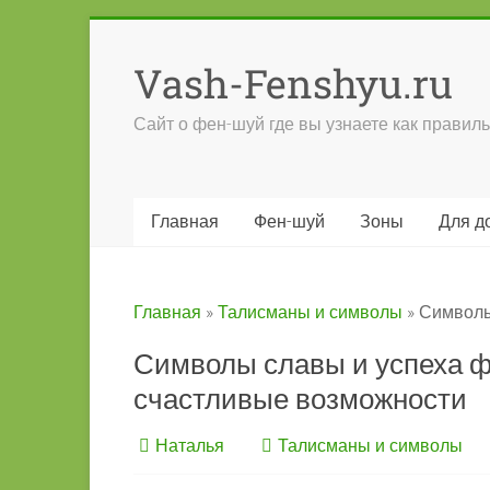
Перейти
к
Vash-Fenshyu.ru
содержимому
Сайт о фен-шуй где вы узнаете как правиль
Главная
Фен-шуй
Зоны
Для д
Главная
»
Талисманы и символы
»
Символы
Символы славы и успеха 
счастливые возможности
Наталья
Талисманы и символы