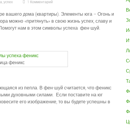
ча
,
успех
1 Комментарий
В
ре вашего дома (квартиры). Элементы юга – Огонь и
З
ора можно «притянуть» в свою жизнь успех, славу и
 Помогут нам в этом символы успеха фен-шуй.
И
И
Л
С
ица феникс
С
Т
ающаяся из пепла. В фен-шуй считается, что феникс
Ф
ными духовными силами. Если поставите на юг
Ф
овесите его изображение, то вы будете успешны в
Ф
Ц