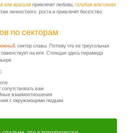
я или красная
привлечет любовь;
голубая или синяя
тии личностного роста и привлечет богатство;
ов по секторам
южный
, сектор славы. Потому что ее треугольная
 главенствует на юге. Стоящая здесь пирамида
рьере.
:
боте
т сопутствовать вам
мейные взаимоотношения
ения с окружающими людьми
 спальне, это категорически