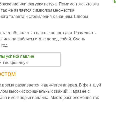
Ч
бражение или фигурку петуха. Помимо того, что эта
а так же является символом множества
ного таланта и стремления к знаниям. Шпоры
 устает объявлять о начале нового дня. Размещать
ы или на рабочем столе перед собой. Очень
 год.
ин по фен-шуй
остом
се время развивается и движется вперед. В фен -шуй
лом высоких официальных званий. Наравне с
мана имею перья павлина. Место расположения так