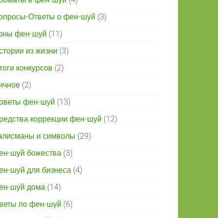
опросы-Ответы о фен-шуй
(3)
оны фен-шуй
(11)
стории из жизни
(3)
тоги конкурсов
(2)
ичное
(2)
оветы фен-шуй
(13)
редства коррекции фен-шуй
(12)
алисманы и символы
(29)
ен-шуй божества
(3)
ен-шуй для бизнеса
(4)
ен-шуй дома
(14)
веты по фен-шуй
(6)