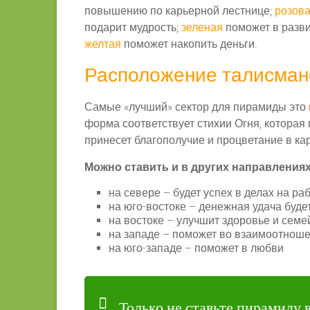
повышению по карьерной лестнице;
розова
подарит мудрость;
зеленая
поможет в разви
желтая
поможет накопить деньги.
Расположение талисман
Самые «лучший» сектор для пирамиды это
форма соответствует стихии Огня, которая
принесет благополучие и процветание в ка
Можно ставить и в других направлениях
на севере – будет успех в делах на ра
на юго-востоке – денежная удача буде
на востоке – улучшит здоровье и се
на западе – поможет во взаимоотнош
на юго-западе – поможет в любви
Только не ставьте пирамиду в