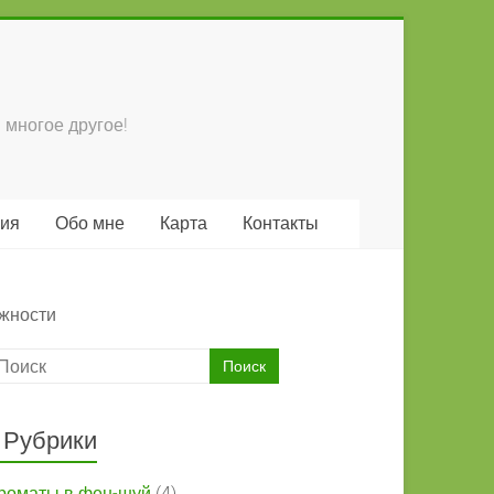
 многое другое!
ция
Обо мне
Карта
Контакты
жности
Рубрики
роматы в фен-шуй
(4)