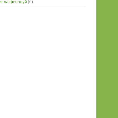
исла фен-шуй
(6)