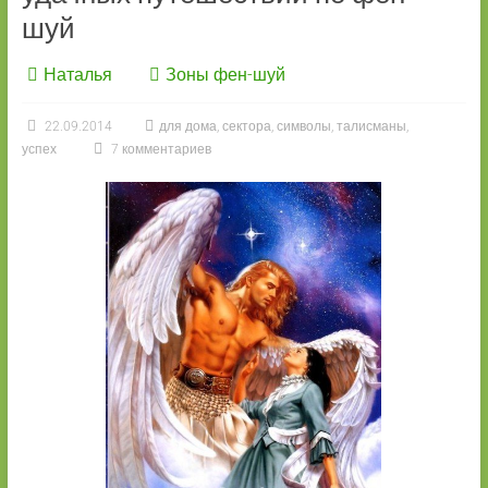
шуй
Наталья
Зоны фен-шуй
22.09.2014
для дома
,
сектора
,
символы
,
талисманы
,
успех
7 комментариев