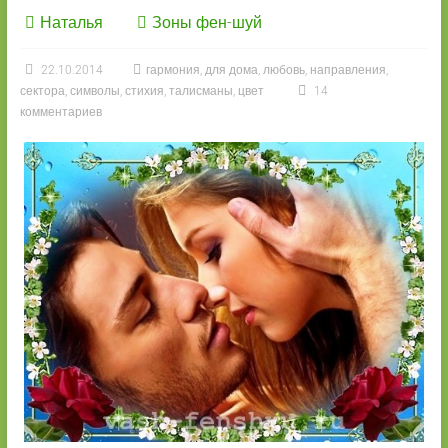
Наталья
Зоны фен-шуй
22.10.2014
гармония
,
для дома
,
любовь
,
направления
,
сектора
,
символы
,
стихия
,
талисманы
,
цвет
14
комментариев