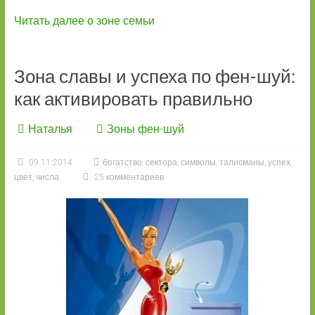
Читать далее о зоне семьи
Зона славы и успеха по фен-шуй:
как активировать правильно
Наталья
Зоны фен-шуй
09.11.2014
богатство
,
сектора
,
символы
,
талисманы
,
успех
,
цвет
,
числа
25 комментариев