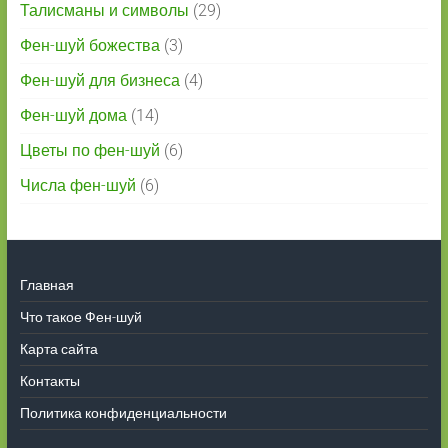
Талисманы и символы
(29)
Фен-шуй божества
(3)
Фен-шуй для бизнеса
(4)
Фен-шуй дома
(14)
Цветы по фен-шуй
(6)
Числа фен-шуй
(6)
Главная
Что такое Фен-шуй
Карта сайта
Контакты
Политика конфиденциальности